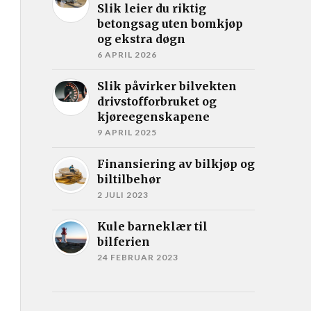
Slik leier du riktig
betongsag uten bomkjøp
og ekstra døgn
6 APRIL 2026
Slik påvirker bilvekten
drivstofforbruket og
kjøreegenskapene
9 APRIL 2025
Finansiering av bilkjøp og
biltilbehør
2 JULI 2023
Kule barneklær til
bilferien
24 FEBRUAR 2023