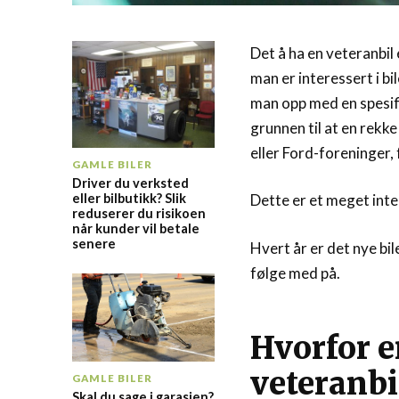
Det å ha en veteranbil
man er interessert i bi
man opp med en spesifi
grunnen til at en rekk
eller Ford-foreninger, 
GAMLE BILER
Driver du verksted
eller bilbutikk? Slik
Dette er et meget inte
reduserer du risikoen
når kunder vil betale
senere
Hvert år er det nye b
følge med på.
Hvorfor er
veteranbi
GAMLE BILER
Skal du sage i garasjen?