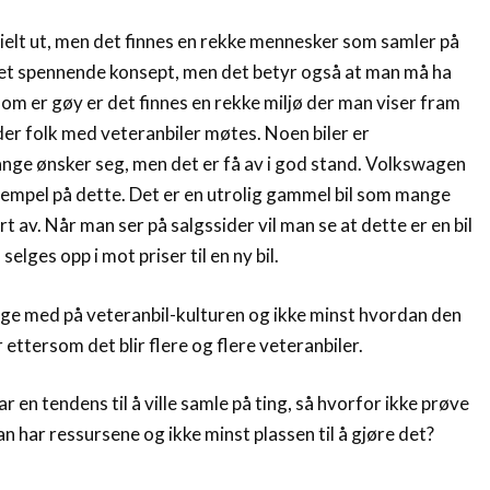
ielt ut, men det finnes en rekke mennesker som samler på
r et spennende konsept, men det betyr også at man må ha
som er gøy er det finnes en rekke miljø der man viser fram
der folk med veteranbiler møtes. Noen biler er
ge ønsker seg, men det er få av i god stand. Volkswagen
empel på dette. Det er en utrolig gammel bil som mange
rt av. Når man ser på salgssider vil man se at dette er en bil
elges opp i mot priser til en ny bil.
lge med på veteranbil-kulturen og ikke minst hvordan den
år ettersom det blir flere og flere veteranbiler.
 en tendens til å ville samle på ting, så hvorfor ikke prøve
an har ressursene og ikke minst plassen til å gjøre det?