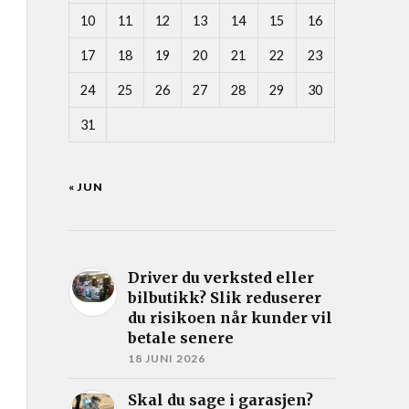
10
11
12
13
14
15
16
17
18
19
20
21
22
23
24
25
26
27
28
29
30
31
« JUN
Driver du verksted eller
bilbutikk? Slik reduserer
du risikoen når kunder vil
betale senere
18 JUNI 2026
Skal du sage i garasjen?