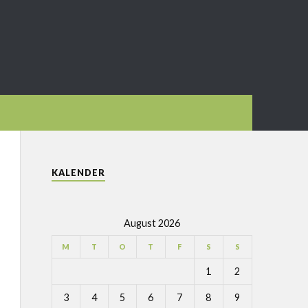
KALENDER
August 2026
M
T
O
T
F
S
S
1
2
3
4
5
6
7
8
9