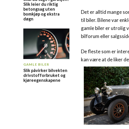
Slik leier du riktig
betongsag uten
Det er alltid mange so
bomkjøp og ekstra
døgn
til biler. Bilene var en
gamle biler er utrolig 
bilforum eller salgssid
De fleste som er intere
kan være at de liker d
GAMLE BILER
Slik påvirker bilvekten
drivstofforbruket og
kjøreegenskapene