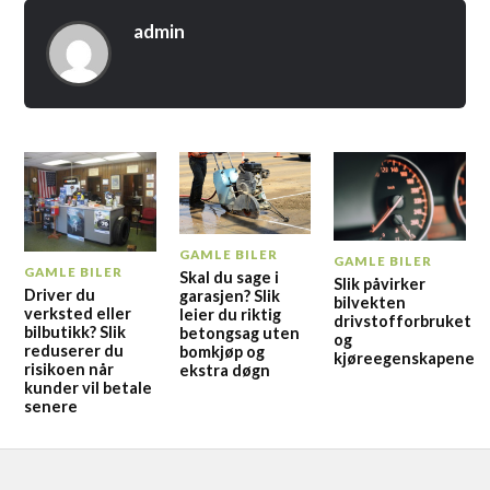
admin
GAMLE BILER
GAMLE BILER
GAMLE BILER
Skal du sage i
Slik påvirker
Driver du
garasjen? Slik
bilvekten
verksted eller
leier du riktig
drivstofforbruket
bilbutikk? Slik
betongsag uten
og
reduserer du
bomkjøp og
kjøreegenskapene
risikoen når
ekstra døgn
kunder vil betale
senere