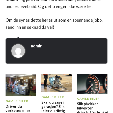
andres levebrød. Og det trenger ikke være feil.
Om du synes dette høres ut som en spennende jobb,
send inn en søknad da vel!
admin
GAMLE BILER
GAMLE BILER
GAMLE BILER
Skal du sage i
Slik påvirker
Driver du
garasjen? Slik
bilvekten
verksted eller
leier du riktig
drivstofforbruket