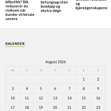
bilbutikk? Slik
betongsag uten
og
reduserer du
bomkjøp og
kjøreegenskapene
risikoen når
ekstra døgn
kunder vil betale
senere
KALENDER
August 2026
M
T
O
T
F
S
S
1
2
3
4
5
6
7
8
9
10
11
12
13
14
15
16
17
18
19
20
21
22
23