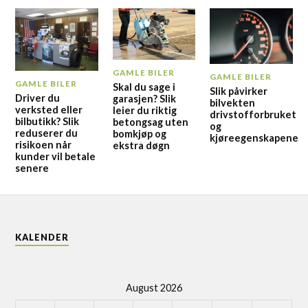
GAMLE BILER
GAMLE BILER
GAMLE BILER
Skal du sage i
Slik påvirker
Driver du
garasjen? Slik
bilvekten
verksted eller
leier du riktig
drivstofforbruket
bilbutikk? Slik
betongsag uten
og
reduserer du
bomkjøp og
kjøreegenskapene
risikoen når
ekstra døgn
kunder vil betale
senere
KALENDER
August 2026