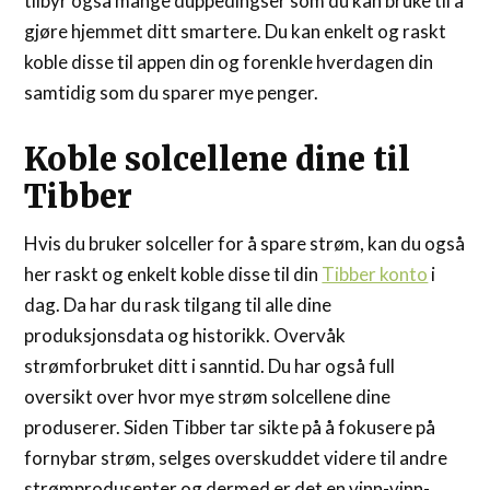
tilbyr også mange duppedingser som du kan bruke til å
gjøre hjemmet ditt smartere. Du kan enkelt og raskt
koble disse til appen din og forenkle hverdagen din
samtidig som du sparer mye penger.
Koble solcellene dine til
Tibber
Hvis du bruker solceller for å spare strøm, kan du også
her raskt og enkelt koble disse til din
Tibber konto
i
dag. Da har du rask tilgang til alle dine
produksjonsdata og historikk. Overvåk
strømforbruket ditt i sanntid. Du har også full
oversikt over hvor mye strøm solcellene dine
produserer. Siden Tibber tar sikte på å fokusere på
fornybar strøm, selges overskuddet videre til andre
strømprodusenter og dermed er det en vinn-vinn-