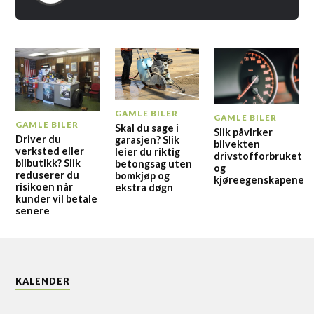
GAMLE BILER
GAMLE BILER
GAMLE BILER
Skal du sage i
Slik påvirker
Driver du
garasjen? Slik
bilvekten
verksted eller
leier du riktig
drivstofforbruket
bilbutikk? Slik
betongsag uten
og
reduserer du
bomkjøp og
kjøreegenskapene
risikoen når
ekstra døgn
kunder vil betale
senere
KALENDER