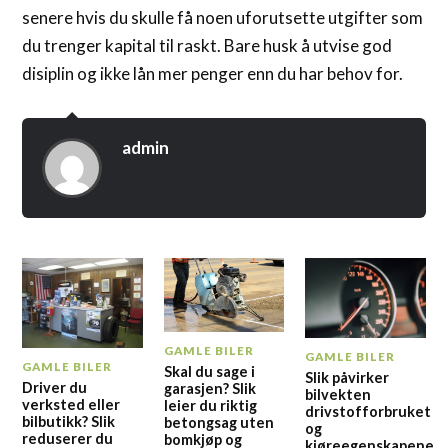
senere hvis du skulle få noen uforutsette utgifter som
du trenger kapital til raskt. Bare husk å utvise god
disiplin og ikke lån mer penger enn du har behov for.
admin
GAMLE BILER
GAMLE BILER
GAMLE BILER
Skal du sage i
Slik påvirker
Driver du
garasjen? Slik
bilvekten
verksted eller
leier du riktig
drivstofforbruket
bilbutikk? Slik
betongsag uten
og
reduserer du
bomkjøp og
kjøreegenskapene