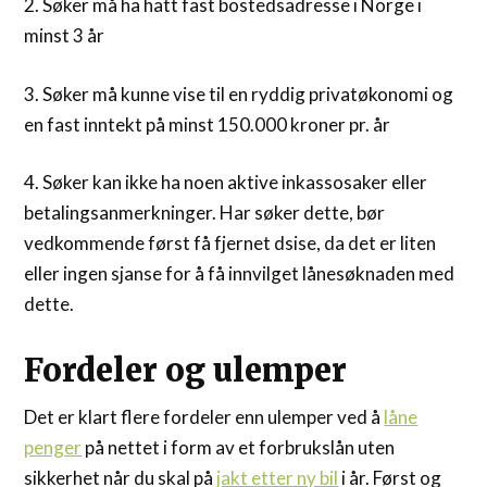
2. Søker må ha hatt fast bostedsadresse i Norge i
minst 3 år
3. Søker må kunne vise til en ryddig privatøkonomi og
en fast inntekt på minst 150.000 kroner pr. år
4. Søker kan ikke ha noen aktive inkassosaker eller
betalingsanmerkninger. Har søker dette, bør
vedkommende først få fjernet dsise, da det er liten
eller ingen sjanse for å få innvilget lånesøknaden med
dette.
Fordeler og ulemper
Det er klart flere fordeler enn ulemper ved å
låne
penger
på nettet i form av et forbrukslån uten
sikkerhet når du skal på
jakt etter ny bil
i år. Først og