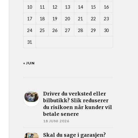
10
11
12
13
14
15
16
17
18
19
20
21
22
23
24
25
26
27
28
29
30
31
« JUN
Driver du verksted eller
bilbutikk? Slik reduserer
du risikoen når kunder vil
betale senere
18 JUNI 2026
Skal du sage i garasjen?