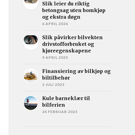
Slik leier du riktig
betongsag uten bomkjøp
og ekstra døgn
6 APRIL 2026
Slik påvirker bilvekten
drivstofforbruket og
kjøreegenskapene
9 APRIL 2025
Finansiering av bilkjøp og
biltilbehør
2 JULI 2023
Kule barneklær til
bilferien
24 FEBRUAR 2023