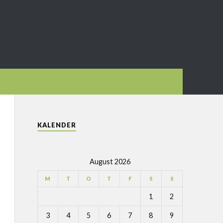
KALENDER
August 2026
M
T
O
T
F
S
S
1
2
3
4
5
6
7
8
9