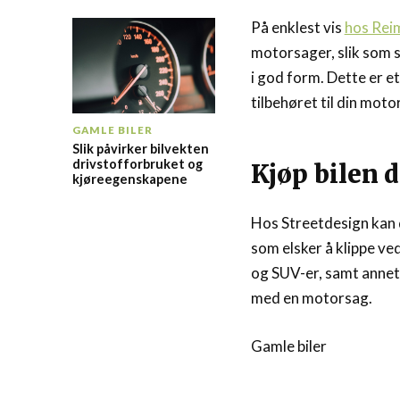
På enklest vis
hos Rei
motorsager, slik som s
i god form. Dette er et
tilbehøret til din moto
GAMLE BILER
Slik påvirker bilvekten
drivstofforbruket og
Kjøp bilen 
kjøreegenskapene
Hos Streetdesign kan d
som elsker å klippe ve
og SUV-er, samt annet 
med en motorsag.
Gamle biler