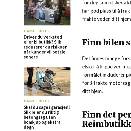
for deg som elsker å k
har god plass til å fr
frakte veden ditt hjem
GAMLE BILER
Driver du verksted
Finn bilen 
eller bilbutikk? Slik
reduserer du risikoen
når kunder vil betale
senere
Det finnes mange forsk
elsker å klippe ved m
formålet inkluderer p
for å frakte motorsage
ditt hjem.
GAMLE BILER
Skal du sage i garasjen?
Finn det pe
Slik leier du riktig
betongsag uten
Reimbutikk
bomkjøp og ekstra
døgn