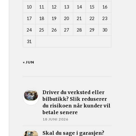
10
11
12
13
14
15
16
17
18
19
20
21
22
23
24
25
26
27
28
29
30
31
« JUN
Driver du verksted eller
bilbutikk? Slik reduserer
du risikoen når kunder vil
betale senere
18 JUNI 2026
Skal du sage i garasjen?