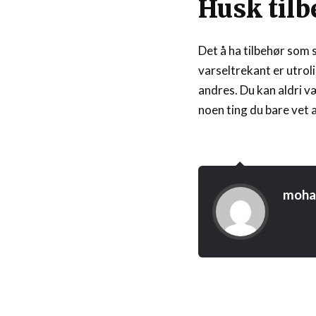
Husk tilb
Det å ha tilbehør som 
varseltrekant er utroli
andres. Du kan aldri væ
noen ting du bare vet 
moh