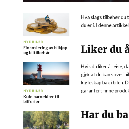
Hva slags tilbehør du t
du er i. I denne artikke
NYE BILER
Liker du å
Finansiering av bilkjøp
og biltilbehør
Hvis du liker å reise, 
gjør at du kan sove i 
kjøleskap bak i bilen. 
garantert finne produk
NYE BILER
Kule barneklær til
bilferien
Har du ba