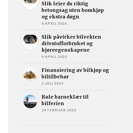
Slik leier du riktig
betongsag uten bomkjøp
og ekstra døgn
6 APRIL 2026
Slik påvirker bilvekten
drivstofforbruket og
kjøreegenskapene
9 APRIL 2025
Finansiering av bilkjøp og
biltilbehør
2 JULI 2023
Kule barneklær til
bilferien
24 FEBRUAR 2023