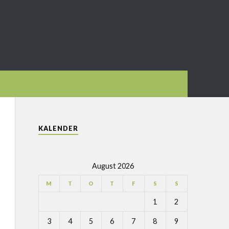
KALENDER
August 2026
M
T
O
T
F
S
S
1
2
3
4
5
6
7
8
9