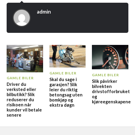
admin
GAMLE BILER
GAMLE BILER
GAMLE BILER
Skal du sage i
Slik påvirker
Driver du
garasjen? Slik
bilvekten
verksted eller
leier du riktig
drivstofforbruket
bilbutikk? Slik
betongsag uten
og
reduserer du
bomkjøp og
kjøreegenskapene
risikoen når
ekstra døgn
kunder vil betale
senere