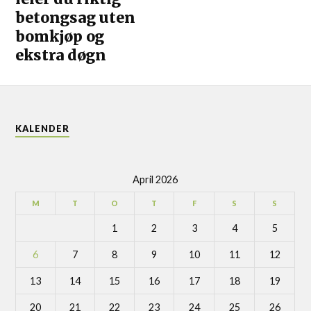
betongsag uten
bomkjøp og
ekstra døgn
KALENDER
April 2026
M
T
O
T
F
S
S
1
2
3
4
5
6
7
8
9
10
11
12
13
14
15
16
17
18
19
20
21
22
23
24
25
26