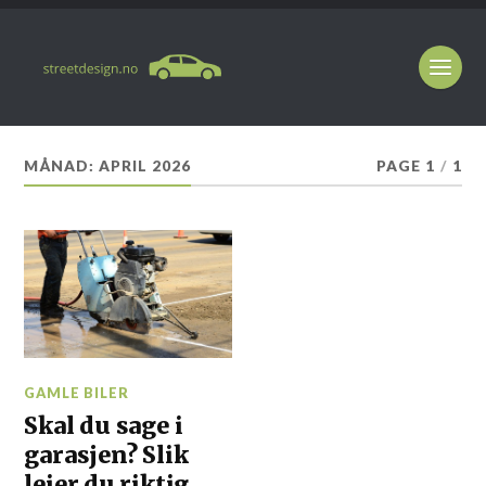
MÅNAD:
APRIL 2026
PAGE 1
/
1
GAMLE BILER
Skal du sage i
garasjen? Slik
leier du riktig